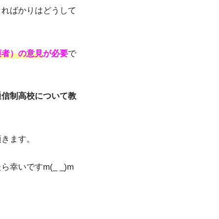
こればかりはどうして
護者）の意見
が必要
で
通信制高校について教
頂きます。
いですm(_ _)m