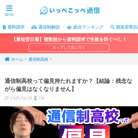
資料請求
通信制解説
総合ランキング
都道府県別
【最短翌日着】複数校から資料請求で失敗を防ぐべし！
ホーム
通信制高校
通信制高校って偏見持たれますか？【結論：残念な
がら偏見はなくなりません】
2025/12/23
7分