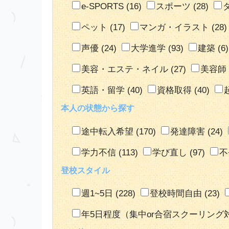
e-SPORTS
(16)
スポーツ
(28)
ペット
(17)
マンガ・イラスト
(28)
声優
(24)
大学進学
(93)
建築
(6)
美容・エステ・ネイル
(27)
美容師
英語・留学
(40)
資格取得
(40)
本人の状態から探す
途中転入希望
(170)
発達障害
(24)
学力不信
(113)
学び直し
(97)
不
登校スタイル
週1~5日
(228)
登校時間自由
(23)
年5日程度（集中or合宿スクーリング