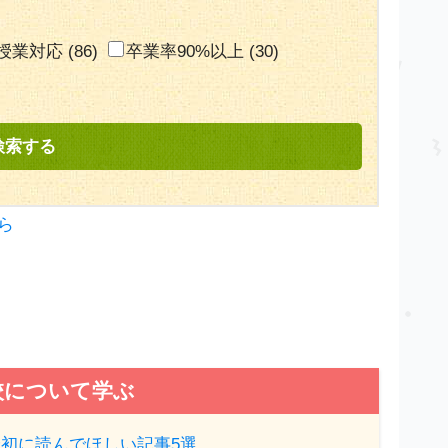
授業対応
(86)
卒業率90%以上
(30)
ら
校について学ぶ
初に読んでほしい記事5選