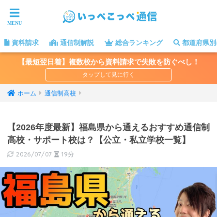
資料請求
通信制解説
総合ランキング
都道府県別
【最短翌日着】複数校から資料請求で失敗を防ぐべし！
ホーム
通信制高校
【2026年度最新】福島県から通えるおすすめ通信制
高校・サポート校は？【公立・私立学校一覧】
2026/07/07
19分