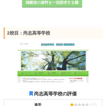
掲載校の資料を一括請求する
2校目：尚志高等学校
尚志高等学校の評価
(1.0)
進学