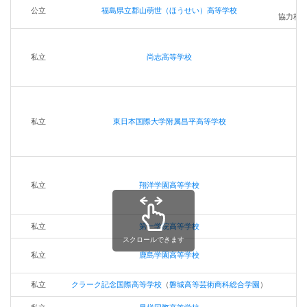
公立
福島県立郡山萌世（ほうせい）高等学校
協力校
私立
尚志高等学校
私立
東日本国際大学附属昌平高等学校
私立
翔洋学園高等学校
私立
第一学院高等学校
スクロールできます
私立
鹿島学園高等学校
私立
クラーク記念国際高等学校
（
磐城高等芸術商科総合学園
）