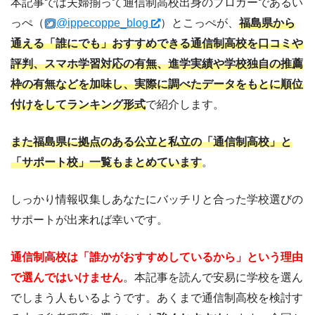
本記事では夫婦揃って通信制高校出身のブロガーであるい
っぺ（
@ippecoppe_blog
）とこっぺが、
福島県から
通える「誰にでも」おすすめできる通信制高校を口コミや
評判、スマホ学習対応の有無、進学実績や学校独自の推薦
枠の有無などを加味し、実際に調べたデータをもとに順位
付けをしてランキング形式
で紹介します。
また福島県に
拠点のある公立と私立の「通信制高校」と
「サポート校」一覧もまとめています
。
しっかり情報収集しあなたにバッチリと合った学校選びの
サポートが出来れば幸いです。
通信制高校は「誰かがおすすめしているから」という理由
で選んではいけません
。本記事を読んで安易に学校を選ん
でしまう人もいるようです。あくまで通信制高校を検討す