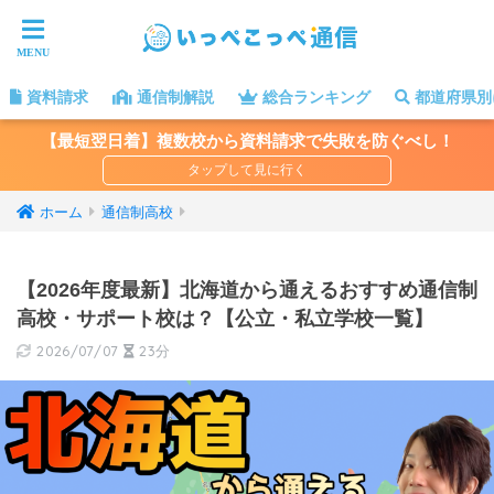
資料請求
通信制解説
総合ランキング
都道府県別
【最短翌日着】複数校から資料請求で失敗を防ぐべし！
ホーム
通信制高校
【2026年度最新】北海道から通えるおすすめ通信制
高校・サポート校は？【公立・私立学校一覧】
2026/07/07
23分