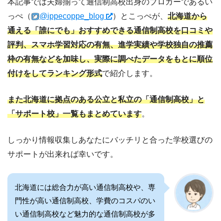
本記事では夫婦揃って通信制高校出身のブロガーであるい
っぺ（
@ippecoppe_blog
）とこっぺが、
北海道から
通える「誰にでも」おすすめできる通信制高校を口コミや
評判、スマホ学習対応の有無、進学実績や学校独自の推薦
枠の有無などを加味し、実際に調べたデータをもとに順位
付けをしてランキング形式
で紹介します。
また北海道に
拠点のある公立と私立の「通信制高校」と
「サポート校」一覧もまとめています
。
しっかり情報収集しあなたにバッチリと合った学校選びの
サポートが出来れば幸いです。
北海道には総合力が高い通信制高校や、専
門性が高い通信制高校、学費のコスパのい
い通信制高校など魅力的な通信制高校が多