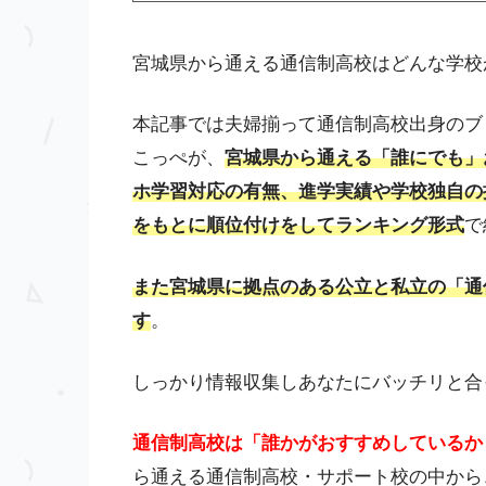
宮城県から通える通信制高校はどんな学校
本記事では夫婦揃って通信制高校出身のブ
こっぺが、
宮城県から通える「誰にでも」
ホ学習対応の有無、進学実績や学校独自の
をもとに順位付けをしてランキング形式
で
また宮城県に
拠点のある公立と私立の「通
す
。
しっかり情報収集しあなたにバッチリと合
通信制高校は「誰かがおすすめしているか
ら通える通信制高校・サポート校の中から