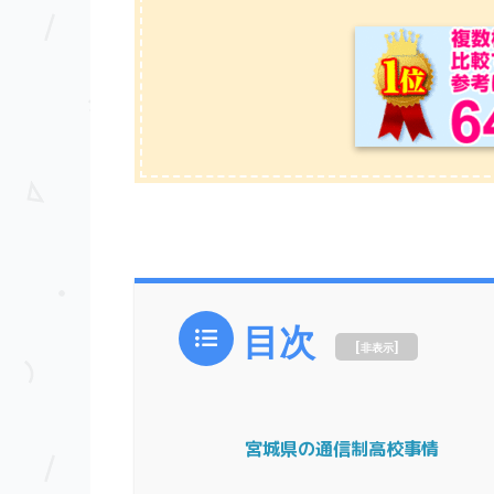
目次
[
]
非表示
宮城県の通信制高校事情