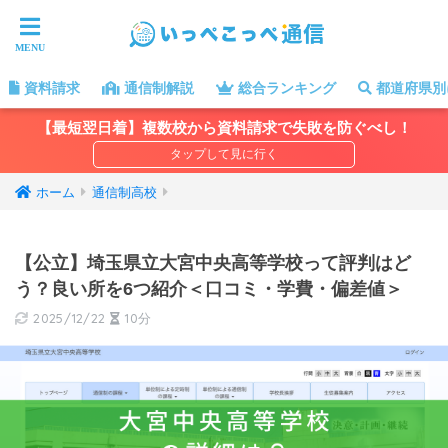
資料請求
通信制解説
総合ランキング
都道府県別
【最短翌日着】複数校から資料請求で失敗を防ぐべし！
ホーム
通信制高校
【公立】埼玉県立大宮中央高等学校って評判はど
う？良い所を6つ紹介＜口コミ・学費・偏差値＞
2025/12/22
10分