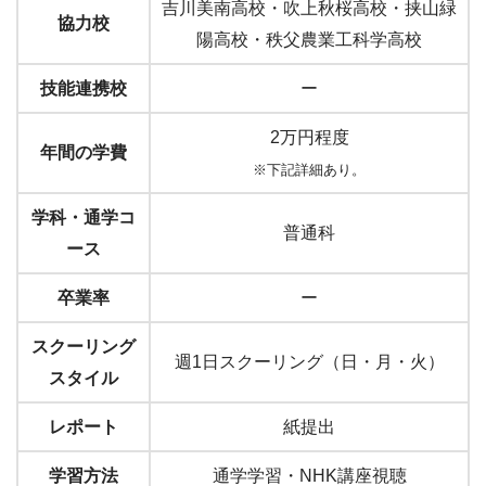
吉川美南高校・吹上秋桜高校・挟山緑
協力校
陽高校・秩父農業工科学高校
技能連携校
ー
2万円程度
年間の学費
※下記詳細あり。
学科・通学コ
普通科
ース
卒業率
ー
スクーリング
週1日スクーリング（日・月・火）
スタイル
レポート
紙提出
学習方法
通学学習・NHK講座視聴