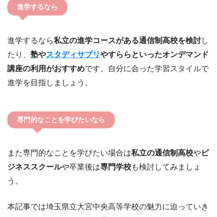
進学するなら
進学するなら
私立の進学コースがある通信制高校を検討
し
たり、
塾や
スタディサプリ
やすららといったオンデマンド
講座の利用がおすすめ
です。自分に合った学習スタイルで
進学を目指しましょう。
専門的なことを学びたいなら
また専門的なことを学びたい場合は
私立の通信制高校
や
ビ
ジネススクール
や卒業後は
専門学校
も検討してみましょ
う。
本記事では埼玉県立大宮中央高等学校の魅力に迫っていき