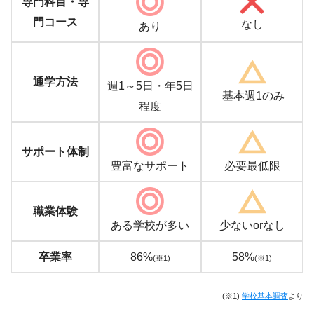
専門科目・専
門コース
なし
あり
通学方法
週1～5日・年5日
基本週1のみ
程度
サポート体制
豊富なサポート
必要最低限
職業体験
ある学校が多い
少ないorなし
卒業率
86%
58%
(※1)
(※1)
(※1)
学校基本調査
より