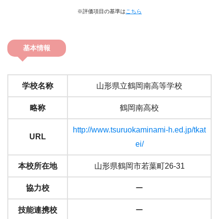
※評価項目の基準は
こちら
基本情報
学校名称
山形県立鶴岡南高等学校
略称
鶴岡南高校
http://www.tsuruokaminami-h.ed.jp/tkat
URL
ei/
本校所在地
山形県鶴岡市若葉町26-31
協力校
ー
技能連携校
ー