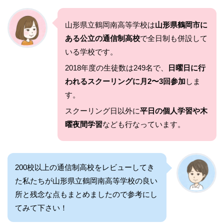
山形県立鶴岡南高等学校は
山形県鶴岡市に
ある公立の通信制高校
で全日制も併設して
いる学校です。
2018年度の生徒数は249名で、
日曜日に行
われるスクーリングに月2〜3回参加
しま
す。
スクーリング日以外に
平日の個人学習や木
曜夜間学習
なども行なっています。
200校以上の通信制高校をレビューしてき
た私たちが山形県立鶴岡南高等学校の良い
所と残念な点もまとめましたので参考にし
てみて下さい！