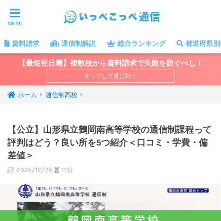
資料請求
通信制解説
総合ランキング
都道府県別
【最短翌日着】複数校から資料請求で失敗を防ぐべし！
ホーム
通信制高校
【公立】山形県立鶴岡南高等学校の通信制課程って
評判はどう？良い所を5つ紹介＜口コミ・学費・偏
差値＞
2025/12/26
11分