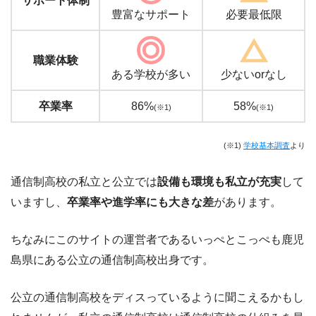
サポート体制
豊富なサポート
必要最低限
職業体験
ある学校が多い
少ないorなし
卒業率
86%
58%
(※1)
(※1)
(※1)
学校基本調査
より
通信制高校の私立と公立では
設備も環境も私立が充実
して
いますし、
卒業率や進学率にも大きな差
があります。
ちなみにこのサイトの運営者であるいっぺとこっぺも鹿児
島県にある公立の通信制高校出身です。
公立の通信制高校をディスっているように聞こえるかもし