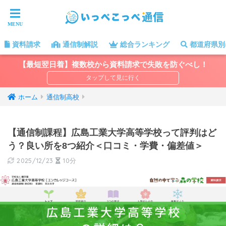
資料請求
通信制解説
総合ランキング
都道府県別
【最短翌日着】複数校から資料請求で失敗を防ぐべし！
ホーム
通信制高校
【通信制課程】広島工業大学高等学校って評判はど
う？良い所を8つ紹介＜口コミ・学費・偏差値＞
2025/12/23
10分