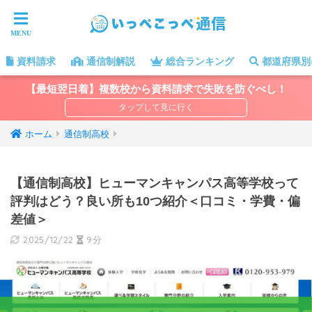
資料請求
通信制解説
総合ランキング
都道府県別
【最短翌日着】複数校から資料請求で失敗を防ぐべし！
ホーム
通信制高校
【通信制高校】ヒューマンキャンパス高等学校って
評判はどう？良い所も10つ紹介＜口コミ・学費・偏
差値＞
2025/12/22
9分