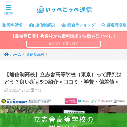
資料請求
通信制解説
総合ランキング
都道府県別
【最短翌日着】複数校から資料請求で失敗を防ぐべし！
ホーム
通信制高校
【通信制高校】立志舎高等学校（東京）って評判は
どう？良い所も5つ紹介＜口コミ・学費・偏差値＞
2025/12/22
9分