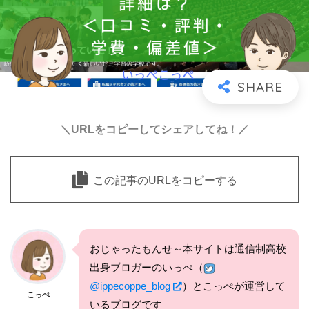
＼URLをコピーしてシェアしてね！／
この記事のURLをコピーする
おじゃったもんせ～本サイトは通信制高校
出身ブロガーのいっぺ（
@ippecoppe_blog
）とこっぺが運営して
こっぺ
いるブログです