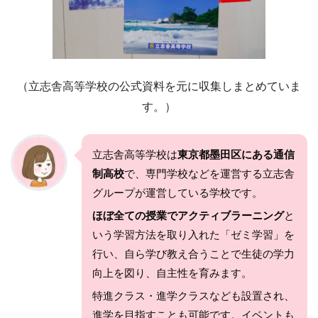
（立志舎高等学校の公式資料を元に収集しまとめていま
す。）
立志舎高等学校は
東京都墨田区にある通信
制高校
で、専門学校などを運営する立志舎
グループが運営している学校です。
ほぼ全ての授業でアクティブラーニング
と
いう学習方法を取り入れた「ゼミ学習」を
行い、自ら学び教え合うことで生徒の学力
向上を図り、自主性を育みます。
特進クラス・進学クラスなども設置され、
進学を目指すことも可能です。イベントも