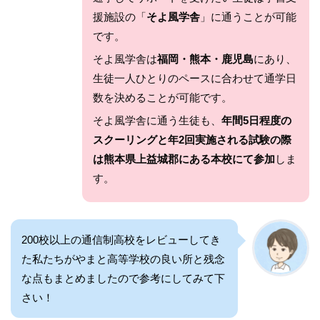
援施設の「
そよ風学舎
」に通うことが可能
です。
そよ風学舎は
福岡・熊本・鹿児島
にあり、
生徒一人ひとりのペースに合わせて通学日
数を決めることが可能です。
そよ風学舎に通う生徒も、
年間5日程度の
スクーリングと年2回実施される試験の際
は熊本県上益城郡にある本校にて参加
しま
す。
200校以上の通信制高校をレビューしてき
た私たちがやまと高等学校の良い所と残念
な点もまとめましたので参考にしてみて下
さい！