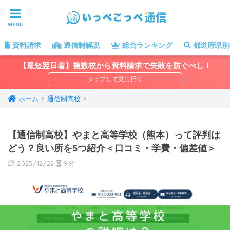
資料請求
通信制解説
総合ランキング
都道府県別
【最短翌日着】複数校から資料請求で失敗を防ぐべし！
ホーム
通信制高校
【通信制高校】やまと高等学校（熊本）って評判は
どう？良い所を5つ紹介＜口コミ・学費・偏差値＞
2025/12/22
9分