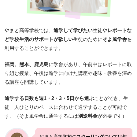
やまと高等学校では、
通学して学びたい
生徒や
レポートな
ど学校生活のサポートが欲しい
生徒のために
そよ風学舎
を
利用することができます。
福岡、熊本、鹿児島
に学舎があり、午前中はレポートに取
り組む授業、午後は進学に向けた講座や趣味・教養を深め
る講座を開講しています。
通学する日数も週1・2・3・5日から選ぶ
ことができ、生
徒一人ひとりのペースに合わせて通学することが可能で
す。（そよ風学舎に通学するには
別途料金
が必要です）
やまと高等学校の
スクーリングついては年