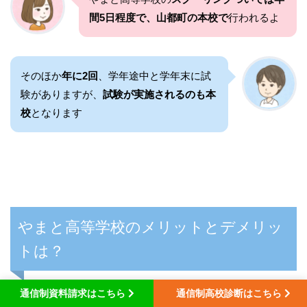
間5日程度で、山都町の本校で
行われるよ
そのほか
年に2回
、学年途中と学年末に試
験がありますが、
試験が実施されるのも本
校
となります
やまと高等学校のメリットとデメリッ
トは？
通信制資料請求はこちら
通信制高校診断はこちら