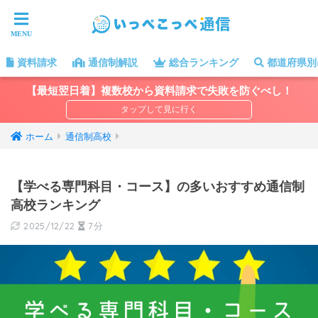
資料請求
通信制解説
総合ランキング
都道府県別
【最短翌日着】複数校から資料請求で失敗を防ぐべし！
ホーム
通信制高校
【学べる専門科目・コース】の多いおすすめ通信制
高校ランキング
2025/12/22
7分