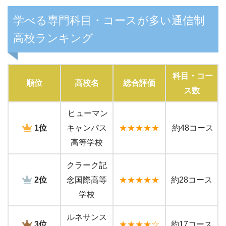
学べる専門科目・コースが多い通信制
高校ランキング
科目・コー
順位
高校名
総合評価
ス数
ヒューマン
1位
キャンパス
★★★★★
約48コース
高等学校
クラーク記
2位
念国際高等
★★★★★
約28コース
学校
ルネサンス
3位
★★★★☆
約17コース