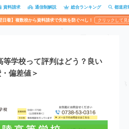
資料請求
通信制解説
総合ランキング
都道府
翌日着】複数校から資料請求で失敗を防ぐべし！
高等学校って評判はどう？良い
費・偏差値＞