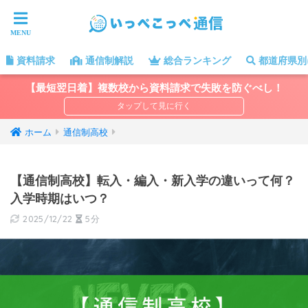
資料請求
通信制解説
総合ランキング
都道府県別
【最短翌日着】複数校から資料請求で失敗を防ぐべし！
ホーム
通信制高校
【通信制高校】転入・編入・新入学の違いって何？
入学時期はいつ？
2025/12/22
5分