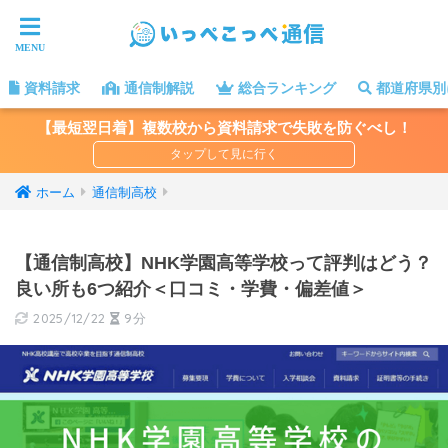
資料請求
通信制解説
総合ランキング
都道府県別
【最短翌日着】複数校から資料請求で失敗を防ぐべし！
ホーム
通信制高校
【通信制高校】NHK学園高等学校って評判はどう？
良い所も6つ紹介＜口コミ・学費・偏差値＞
2025/12/22
9分