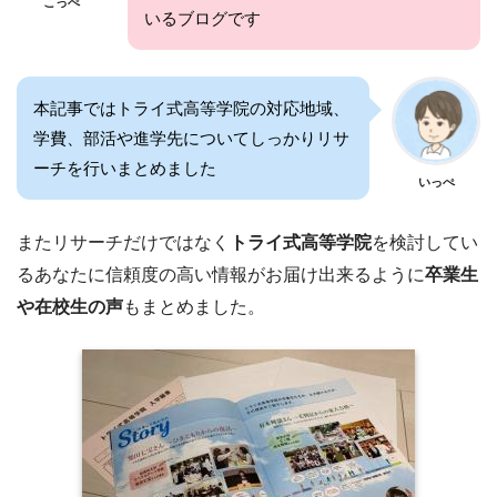
こっぺ
いるブログです
本記事ではトライ式高等学院の対応地域、
学費、部活や進学先についてしっかりリサ
ーチを行いまとめました
いっぺ
またリサーチだけではなく
トライ式高等学院
を検討してい
るあなたに信頼度の高い情報がお届け出来るように
卒業生
や在校生の声
もまとめました。