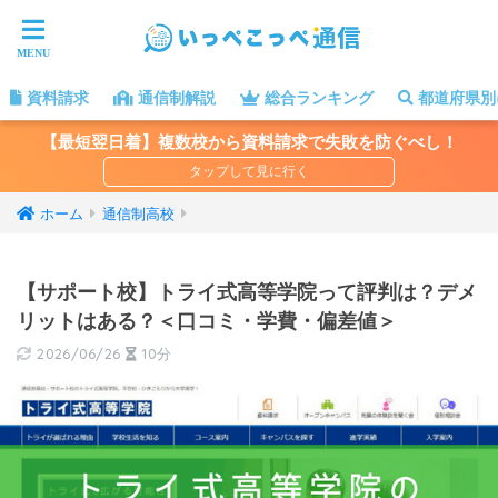
資料請求
通信制解説
総合ランキング
都道府県別
【最短翌日着】複数校から資料請求で失敗を防ぐべし！
ホーム
通信制高校
【サポート校】トライ式高等学院って評判は？デメ
リットはある？＜口コミ・学費・偏差値＞
2026/06/26
10分