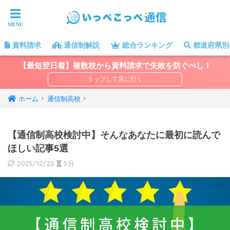
資料請求
通信制解説
総合ランキング
都道府県別
【最短翌日着】複数校から資料請求で失敗を防ぐべし！
ホーム
通信制高校
【通信制高校検討中】そんなあなたに最初に読んで
ほしい記事5選
2025/12/22
5分